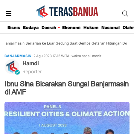
Bisnis
Budaya
Daerah
Ekonomi
Hukum
Nasional
Olah
Banjarmasin Berlarian ke Luar Gedung Saat Gempa Getaran Hitungan Detik
BANJARMASIN
· 2 Agu 2023
17:15
WITA
·
waktu baca 1 menit
Hamdi
Reporter
Ibnu Sina Bicarakan Sungai Banjarmasin
di AMF