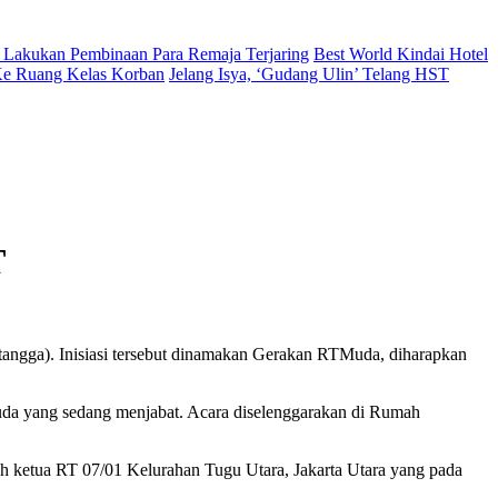
 Lakukan Pembinaan Para Remaja Terjaring
Best World Kindai Hotel
 Ke Ruang Kelas Korban
Jelang Isya, ‘Gudang Ulin’ Telang HST
T
angga). Inisiasi tersebut dinamakan Gerakan RTMuda, diharapkan
uda yang sedang menjabat. Acara diselenggarakan di Rumah
h ketua RT 07/01 Kelurahan Tugu Utara, Jakarta Utara yang pada