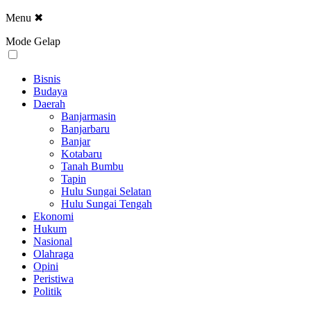
Menu
✖
Mode Gelap
Bisnis
Budaya
Daerah
Banjarmasin
Banjarbaru
Banjar
Kotabaru
Tanah Bumbu
Tapin
Hulu Sungai Selatan
Hulu Sungai Tengah
Ekonomi
Hukum
Nasional
Olahraga
Opini
Peristiwa
Politik