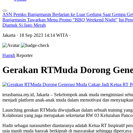
ASN Pemko Banjarmasin Berlarian ke Luar Gedung Saat Gempa Get
Banjarmasin Tawarkan Menu Promo “BBQ Weekend Night”
Ini Pen
Diamuk Si Jago Merah
Jakarta
· 18 Sep 2023
14:14
WITA
·
Hamdi
Reporter
Gerakan RTMuda Dorong Gener
P
terasbanua.my.id, Jakarta – Sekelompok anak muda menginisiasi se
menjadi platform anak-anak muda dalam memotivasi dan menyiapkan 
Launching gerakan RTMuda diwujudkan dalam sebuah training yang d
Kolaborasi yang juga merupakan sekretariat RW 03 Kelurahan Pancora
Hadir sebagai narasumber diantaranya adalah Ketua RT Inspiratif p
usia masih muda banyak berkiprah di masyarakat sehingga dipercaya 