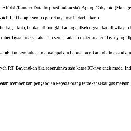
hira Alfirisi (founder Duta Inspirasi Indonesia), Agung Cahyanto (Man
h I ini hampir semua pesertanya masih dari Jakarta.
 berbagai kota, bahkan dimungkinkan juga diselenggarakan di wilayah l
 pemberdayaan masyarakat. Itu semua adalah materi-materi dasar yang 
 sambutan pembukaan menyampaikan bahwa, gerakan ini dimaksudkan 
 wilayah RT. Bayangkan jika separuhnya saja ketua RT-nya anak muda, In
atan memberikan pengabdian kepada orang terdekat sekaligus melatih 