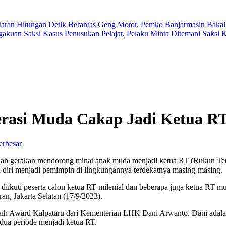
aran Hitungan Detik
Berantas Geng Motor, Pemko Banjarmasin Bakal
gakuan Saksi Kasus Penusukan Pelajar, Pelaku Minta Ditemani Saksi
asi Muda Cakap Jadi Ketua R
erbesar
buah gerakan mendorong minat anak muda menjadi ketua RT (Rukun Tet
diri menjadi pemimpin di lingkungannya terdekatnya masing-masing.
iikuti peserta calon ketua RT milenial dan beberapa juga ketua RT m
n, Jakarta Selatan (17/9/2023).
eraih Award Kalpataru dari Kementerian LHK Dani Arwanto. Dani adala
dua periode menjadi ketua RT.