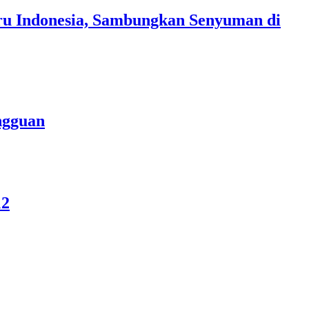
uru Indonesia, Sambungkan Senyuman di
ngguan
12