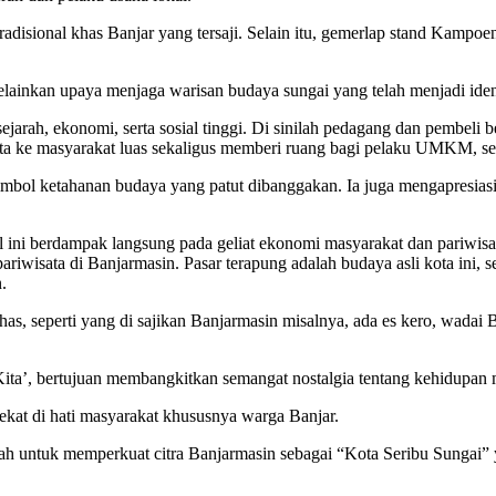
radisional khas Banjar yang tersaji. Selain itu, gemerlap stand Kampo
melainkan upaya menjaga warisan budaya sungai yang telah menjadi iden
sejarah, ekonomi, serta sosial tinggi. Di sinilah pedagang dan pembe
 kita ke masyarakat luas sekaligus memberi ruang bagi pelaku UMKM, s
bol ketahanan budaya yang patut dibanggakan. Ia juga mengapresiasi k
al ini berdampak langsung pada geliat ekonomi masyarakat dan pariwisa
riwisata di Banjarmasin. Pasar terapung adalah budaya asli kota ini,
.
khas, seperti yang di sajikan Banjarmasin misalnya, ada es kero, wadai
a’, bertujuan membangkitkan semangat nostalgia tentang kehidupan 
lekat di hati masyarakat khususnya warga Banjar.
ntah untuk memperkuat citra Banjarmasin sebagai “Kota Seribu Sungai