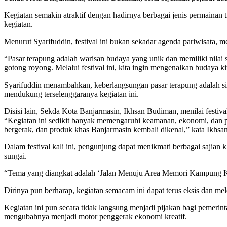
Kegiatan semakin atraktif dengan hadirnya berbagai jenis permainan t
kegiatan.
Menurut Syarifuddin, festival ini bukan sekadar agenda pariwisata, 
“Pasar terapung adalah warisan budaya yang unik dan memiliki nilai 
gotong royong. Melalui festival ini, kita ingin mengenalkan budaya
Syarifuddin menambahkan, keberlangsungan pasar terapung adalah sim
mendukung terselenggaranya kegiatan ini.
Disisi lain, Sekda Kota Banjarmasin, Ikhsan Budiman, menilai festiv
“Kegiatan ini sedikit banyak memengaruhi keamanan, ekonomi, dan pa
bergerak, dan produk khas Banjarmasin kembali dikenal,” kata Ikhsan
Dalam festival kali ini, pengunjung dapat menikmati berbagai sajian 
sungai.
“Tema yang diangkat adalah ‘Jalan Menuju Area Memori Kampung Kit
Dirinya pun berharap, kegiatan semacam ini dapat terus eksis dan me
Kegiatan ini pun secara tidak langsung menjadi pijakan bagi pemeri
mengubahnya menjadi motor penggerak ekonomi kreatif.