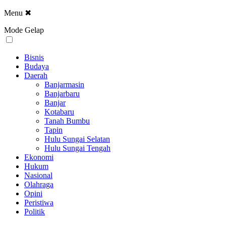
Menu
✖
Mode Gelap
Bisnis
Budaya
Daerah
Banjarmasin
Banjarbaru
Banjar
Kotabaru
Tanah Bumbu
Tapin
Hulu Sungai Selatan
Hulu Sungai Tengah
Ekonomi
Hukum
Nasional
Olahraga
Opini
Peristiwa
Politik