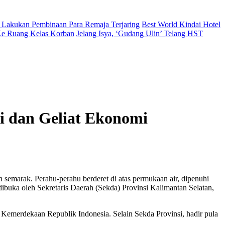
 Lakukan Pembinaan Para Remaja Terjaring
Best World Kindai Hotel
 Ke Ruang Kelas Korban
Jelang Isya, ‘Gudang Ulin’ Telang HST
i dan Geliat Ekonomi
 semarak. Perahu-perahu berderet di atas permukaan air, dipenuhi
buka oleh Sekretaris Daerah (Sekda) Provinsi Kalimantan Selatan,
 Kemerdekaan Republik Indonesia. Selain Sekda Provinsi, hadir pula