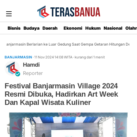
Bisnis
Budaya
Daerah
Ekonomi
Hukum
Nasional
Olah
Banjarmasin Berlarian ke Luar Gedung Saat Gempa Getaran Hitungan Detik
BANJARMASIN
· 11 Nov 2024
14:08
WITA
·
kurang dari 1 menit
Hamdi
Reporter
Festival Banjarmasin Village 2024
Resmi Dibuka, Hadirkan Art Week
Dan Kapal Wisata Kuliner