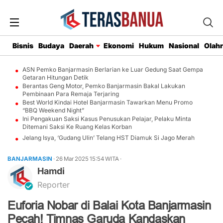
Bisnis
Budaya
Daerah
Ekonomi
Hukum
Nasional
Olah
ASN Pemko Banjarmasin Berlarian ke Luar Gedung Saat Gempa
Getaran Hitungan Detik
Berantas Geng Motor, Pemko Banjarmasin Bakal Lakukan
Pembinaan Para Remaja Terjaring
Best World Kindai Hotel Banjarmasin Tawarkan Menu Promo
“BBQ Weekend Night”
Ini Pengakuan Saksi Kasus Penusukan Pelajar, Pelaku Minta
Ditemani Saksi Ke Ruang Kelas Korban
Jelang Isya, ‘Gudang Ulin’ Telang HST Diamuk Si Jago Merah
BANJARMASIN
· 26 Mar 2025
15:54
WITA
·
Hamdi
Reporter
Euforia Nobar di Balai Kota Banjarmasin
Pecah! Timnas Garuda Kandaskan