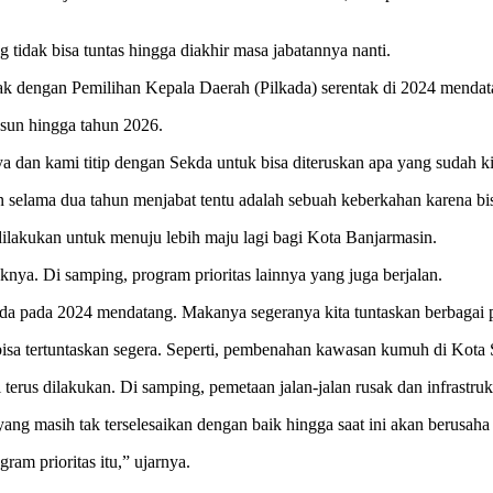
tidak bisa tuntas hingga diakhir masa jabatannya nanti.
ak dengan Pemilihan Kepala Daerah (Pilkada) serentak di 2024 mendat
usun hingga tahun 2026.
ya dan kami titip dengan Sekda untuk bisa diteruskan apa yang sudah k
n selama dua tahun menjabat tentu adalah sebuah keberkahan karena b
 dilakukan untuk menuju lebih maju lagi bagi Kota Banjarmasin.
knya. Di samping, program prioritas lainnya yang juga berjalan.
ada pada 2024 mendatang. Makanya segeranya kita tuntaskan berbagai prog
n bisa tertuntaskan segera. Seperti, pembenahan kawasan kumuh di Kota 
i terus dilakukan. Di samping, pemetaan jalan-jalan rusak dan infrastr
ng masih tak terselesaikan dengan baik hingga saat ini akan berusaha 
ram prioritas itu,” ujarnya.