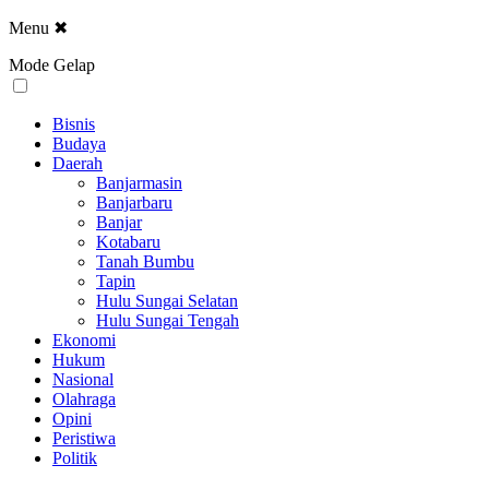
Menu
✖
Mode Gelap
Bisnis
Budaya
Daerah
Banjarmasin
Banjarbaru
Banjar
Kotabaru
Tanah Bumbu
Tapin
Hulu Sungai Selatan
Hulu Sungai Tengah
Ekonomi
Hukum
Nasional
Olahraga
Opini
Peristiwa
Politik