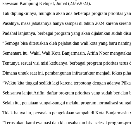
kawasan Kampung Ketupat, Jumat (23/6/2023).
Tak dipungkirinya, mungkin akan ada beberapa program prioritas yang 
Pasalnya, masa jabatannya hanya sampai di tahun 2024 karena serent
Padahal lanjutnya, berbagai program yang akan dijalankan sudah dis
“Semoga bisa diteruskan oleh pejabat dan wali kota yang baru nantin
Sementara itu, Wakil Wali Kota Banjarmasin, Arifin Noor mengataka
Tentunya sesuai visi misi keduanya, berbagai program prioritas terus
Dimana untuk saat ini, pembangunan infrasturktur menjadi fokus piha
“Waktu kita tinggal sedikit lagi karena terpotong dengan adanya Pilk
Sebisanya lanjut Arifin, daftar program prioritas yang sudah berjala
Selain itu, penataan sungai-sungai melalui program normalisasi sunga
Tidak hanya itu, persoalan pengelolaan sampah di Kota Banjarmasin ya
“Terus akan kami evaluasi dan kita usahakan bisa selesai program-prog