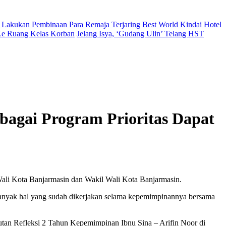
 Lakukan Pembinaan Para Remaja Terjaring
Best World Kindai Hotel
 Ke Ruang Kelas Korban
Jelang Isya, ‘Gudang Ulin’ Telang HST
bagai Program Prioritas Dapat
Wali Kota Banjarmasin dan Wakil Wali Kota Banjarmasin.
banyak hal yang sudah dikerjakan selama kepemimpinannya bersama
utan Refleksi 2 Tahun Kepemimpinan Ibnu Sina – Arifin Noor di