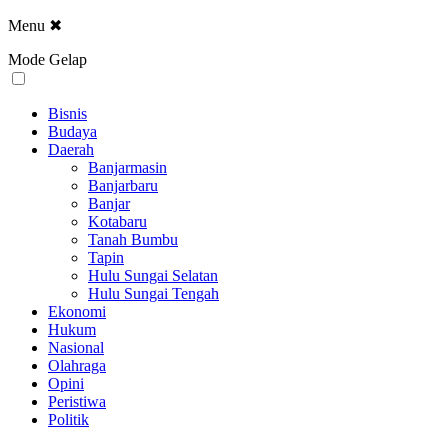
Menu
✖
Mode Gelap
Bisnis
Budaya
Daerah
Banjarmasin
Banjarbaru
Banjar
Kotabaru
Tanah Bumbu
Tapin
Hulu Sungai Selatan
Hulu Sungai Tengah
Ekonomi
Hukum
Nasional
Olahraga
Opini
Peristiwa
Politik