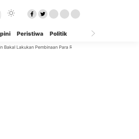
pini
Peristiwa
Politik
l Lakukan Pembinaan Para Remaja Terjaring
Best World Kindai 