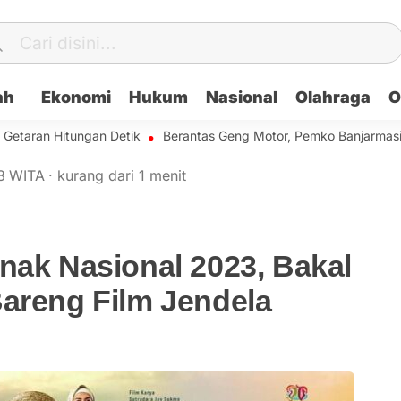
ah
Ekonomi
Hukum
Nasional
Olahraga
O
an Hitungan Detik
Berantas Geng Motor, Pemko Banjarmasin Baka
8
WITA
·
kurang dari 1 menit
nak Nasional 2023, Bakal
Bareng Film Jendela