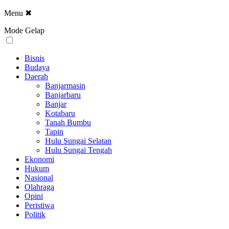
Menu
✖
Mode Gelap
Bisnis
Budaya
Daerah
Banjarmasin
Banjarbaru
Banjar
Kotabaru
Tanah Bumbu
Tapin
Hulu Sungai Selatan
Hulu Sungai Tengah
Ekonomi
Hukum
Nasional
Olahraga
Opini
Peristiwa
Politik