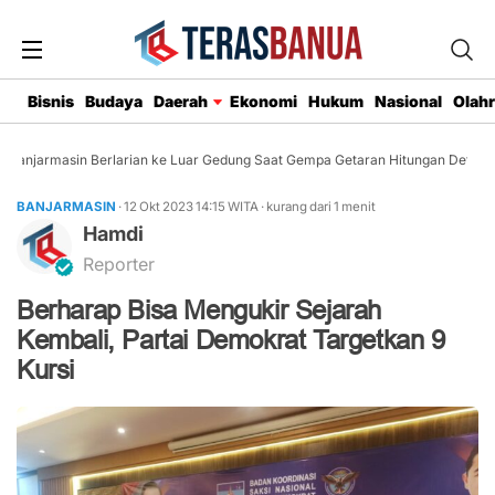
Bisnis
Budaya
Daerah
Ekonomi
Hukum
Nasional
Olah
anjarmasin Berlarian ke Luar Gedung Saat Gempa Getaran Hitungan Detik
BANJARMASIN
· 12 Okt 2023
14:15
WITA
·
kurang dari 1 menit
Hamdi
Reporter
Berharap Bisa Mengukir Sejarah
Kembali, Partai Demokrat Targetkan 9
Kursi