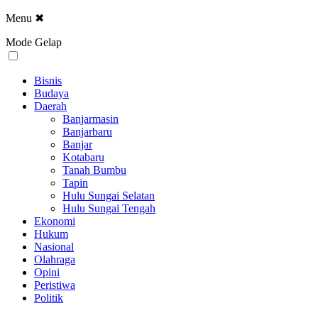
Menu
✖
Mode Gelap
Bisnis
Budaya
Daerah
Banjarmasin
Banjarbaru
Banjar
Kotabaru
Tanah Bumbu
Tapin
Hulu Sungai Selatan
Hulu Sungai Tengah
Ekonomi
Hukum
Nasional
Olahraga
Opini
Peristiwa
Politik