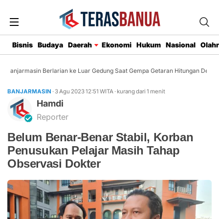
Bisnis
Budaya
Daerah
Ekonomi
Hukum
Nasional
Olah
Banjarmasin Berlarian ke Luar Gedung Saat Gempa Getaran Hitungan Detik
BANJARMASIN
· 3 Agu 2023
12:51
WITA
·
kurang dari 1 menit
Hamdi
Reporter
Belum Benar-Benar Stabil, Korban
Penusukan Pelajar Masih Tahap
Observasi Dokter