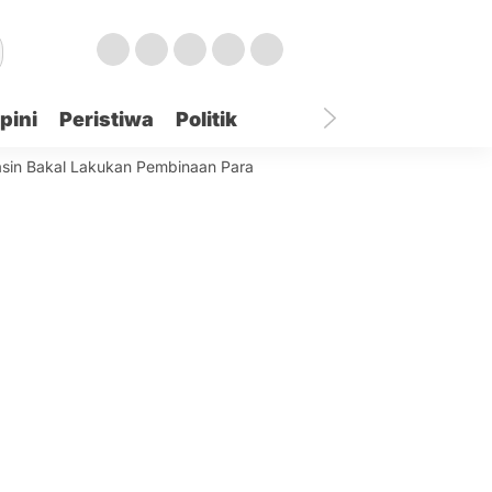
pini
Peristiwa
Politik
akal Lakukan Pembinaan Para Remaja Terjaring
Best World Kinda