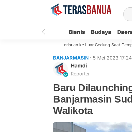
Bisnis
Budaya
Daer
ASN Pemko Banjarmasin Berlarian ke Luar Gedung Saat Gempa Get
BANJARMASIN
· 5 Mei 2023
17:24
Hamdi
Reporter
Baru Dilaunching
Banjarmasin Sud
Walikota