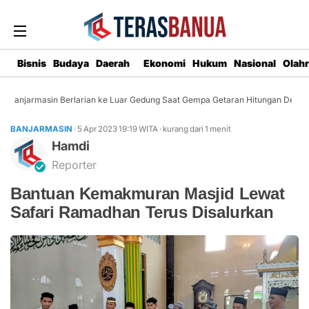
Bisnis
Budaya
Daerah
Ekonomi
Hukum
Nasional
Olah
Banjarmasin Berlarian ke Luar Gedung Saat Gempa Getaran Hitungan Detik
BANJARMASIN
· 5 Apr 2023
19:19
WITA
·
kurang dari 1 menit
Hamdi
Reporter
Bantuan Kemakmuran Masjid Lewat
Safari Ramadhan Terus Disalurkan