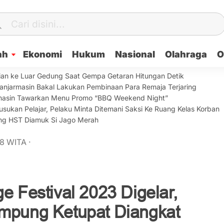
ah
Ekonomi
Hukum
Nasional
Olahraga
O
ian ke Luar Gedung Saat Gempa Getaran Hitungan Detik
anjarmasin Bakal Lakukan Pembinaan Para Remaja Terjaring
armasin Tawarkan Menu Promo “BBQ Weekend Night”
sukan Pelajar, Pelaku Minta Ditemani Saksi Ke Ruang Kelas Korban
lang HST Diamuk Si Jago Merah
28
WITA
·
e Festival 2023 Digelar,
ampung Ketupat Diangkat