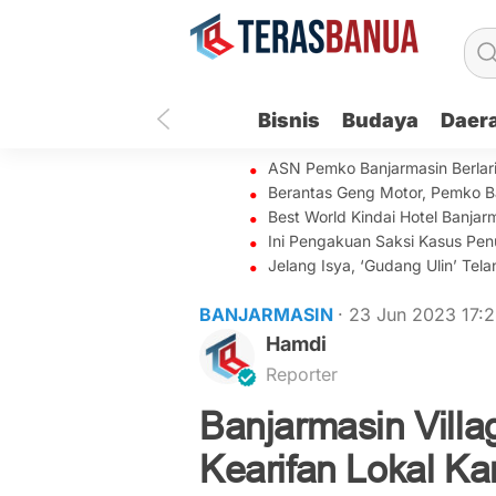
Bisnis
Budaya
Daer
ASN Pemko Banjarmasin Berlar
Berantas Geng Motor, Pemko B
Best World Kindai Hotel Banj
Ini Pengakuan Saksi Kasus Penu
Jelang Isya, ‘Gudang Ulin’ Te
BANJARMASIN
· 23 Jun 2023
17:
Hamdi
Reporter
Banjarmasin Villag
Kearifan Lokal K