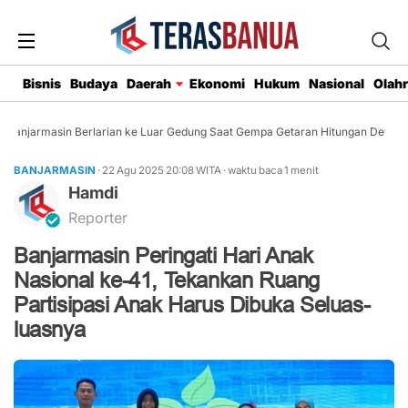
Bisnis
Budaya
Daerah
Ekonomi
Hukum
Nasional
Olah
anjarmasin Berlarian ke Luar Gedung Saat Gempa Getaran Hitungan Detik
BANJARMASIN
· 22 Agu 2025
20:08
WITA
·
waktu baca 1 menit
Hamdi
Reporter
Banjarmasin Peringati Hari Anak
Nasional ke-41, Tekankan Ruang
Partisipasi Anak Harus Dibuka Seluas-
luasnya