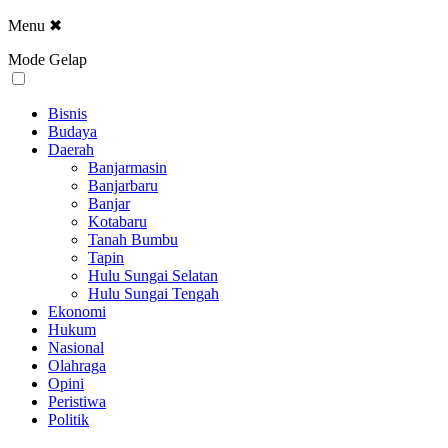
Menu
✖
Mode Gelap
Bisnis
Budaya
Daerah
Banjarmasin
Banjarbaru
Banjar
Kotabaru
Tanah Bumbu
Tapin
Hulu Sungai Selatan
Hulu Sungai Tengah
Ekonomi
Hukum
Nasional
Olahraga
Opini
Peristiwa
Politik