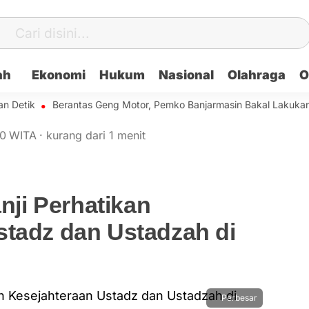
ah
Ekonomi
Hukum
Nasional
Olahraga
O
tik
Berantas Geng Motor, Pemko Banjarmasin Bakal Lakukan Pem
30
WITA
·
kurang dari 1 menit
anji Perhatikan
stadz dan Ustadzah di
Perbesar