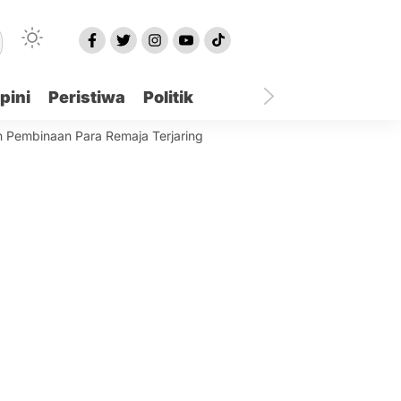
pini
Peristiwa
Politik
binaan Para Remaja Terjaring
Best World Kindai Hotel Banjarm