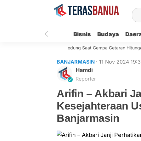
Bisnis
Budaya
Daer
armasin Berlarian ke Luar Gedung Saat Gempa Getaran Hitungan De
BANJARMASIN
· 11 Nov 2024
19:
Hamdi
Reporter
Arifin – Akbari J
Kesejahteraan U
Banjarmasin