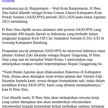
Perbesar
terasbanua.my.id, Banjarmasin – Wali Kota Banjarmasin, H Ibnu
Sina bakal dilantik sebagai Ketua Umum Aliansi Kabupaten-Kota
Peduli Sanitasi (AKKOPSI) periode 2023-2026 pada bulan Agustus
2023 mendatang.
H Ibnu Sina dipilih secara aklamasi oleh peserta AKKOPSI yang
berjumlah 490 kepala daerah se-Indonesia yang berhadir dalam
rangkaian kegiatan Kick Off City Sanitation Summit (CSS) XXI di
Soreang Kabupaten Bandung.
Pergantian pucuk pimpinan AKKOPSI itu menyusul habisnya masa
jabatan Ahmed Zaki Iskandar sebagai Bupati Tangerang. H Ibnu
Sina yang saat ini menjabat Wakil Ketua 1 menyatakan siap
melanjutkan tongkat estafet kepemimpinan Bupati Tanggerang itu.
“Nanti Bulan Agustus akan dilaksanakan Rakernas di Kabupaten
Niak, disana akan dirangkai serah terima jabatan dari Ahmed Zaki
Iskandar kepada kami, sesuai dengan kesepakatan tadi, maka dalam
pemilihan Ketua AKKOPSI, kami yang diminta melanjutkannya,”
kata H Ibnu Sina.
Usai dilantik nanti, H Ibnu Sina akan melanjutkan rencana kerja
yang sudah ditetapkan dan akan memberikan rekomendasi-
rekomendasi kepada kementrian terkait perbaikan sanitasi, terutama