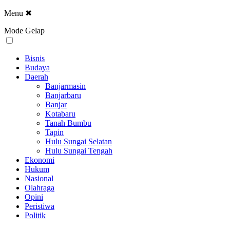
Menu
✖
Mode Gelap
Bisnis
Budaya
Daerah
Banjarmasin
Banjarbaru
Banjar
Kotabaru
Tanah Bumbu
Tapin
Hulu Sungai Selatan
Hulu Sungai Tengah
Ekonomi
Hukum
Nasional
Olahraga
Opini
Peristiwa
Politik