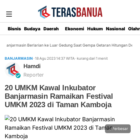
Bisnis
Budaya
Daerah
Ekonomi
Hukum
Nasional
Olah
Banjarmasin Berlarian ke Luar Gedung Saat Gempa Getaran Hitungan Detik
BANJARMASIN
· 18 Agu 2023
14:37
WITA
·
kurang dari 1 menit
Hamdi
Reporter
20 UMKM Kawal Inkubator
Banjarmasin Ramaikan Festival
UMKM 2023 di Taman Kamboja
Perbesar