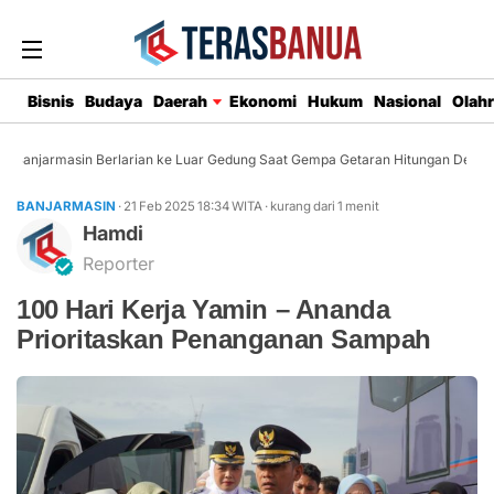
Bisnis
Budaya
Daerah
Ekonomi
Hukum
Nasional
Olah
Banjarmasin Berlarian ke Luar Gedung Saat Gempa Getaran Hitungan Detik
BANJARMASIN
· 21 Feb 2025
18:34
WITA
·
kurang dari 1 menit
Hamdi
Reporter
100 Hari Kerja Yamin – Ananda
Prioritaskan Penanganan Sampah